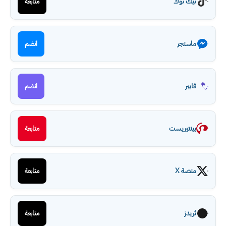
تيك توك
متابعة
ماسنجر
انضم
فايبر
انضم
بينتيريست
متابعة
منصة X
متابعة
ثريدز
متابعة