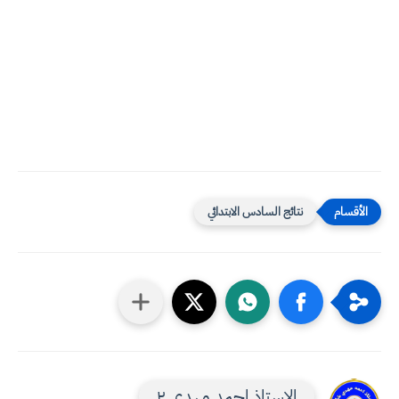
نتائج السادس الابتدائي
الاستاذ احمد مهدي ٢