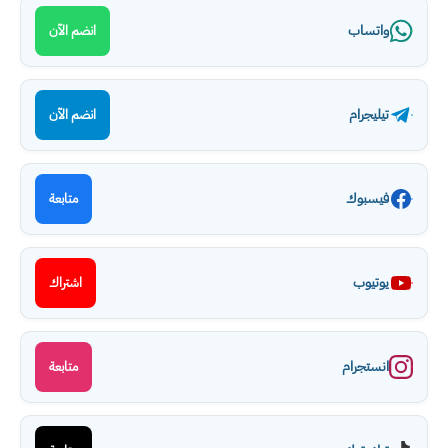
واتساب
انضم الآن
تيليجرام
انضم الآن
فيسبوك
متابعة
يوتيوب
اشتراك
انستجرام
متابعة