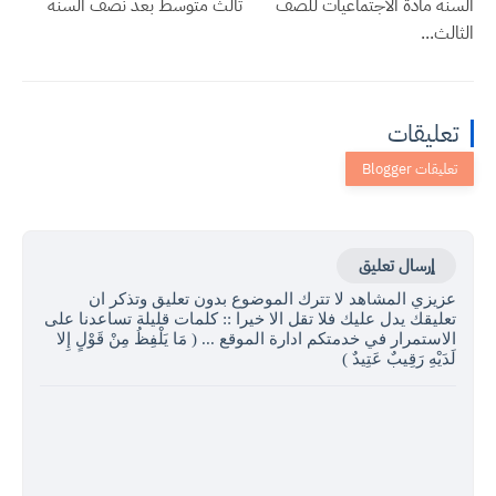
السنة مادة الاجتماعيات للصف
ثالث متوسط بعد نصف السنة
الثالث...
تعليقات
إرسال تعليق
عزيزي المشاهد لا تترك الموضوع بدون تعليق وتذكر ان
تعليقك يدل عليك فلا تقل الا خيرا :: كلمات قليلة تساعدنا على
الاستمرار في خدمتكم ادارة الموقع ... ( مَا يَلْفِظُ مِنْ قَوْلٍ إِلا
لَدَيْهِ رَقِيبٌ عَتِيدٌ )