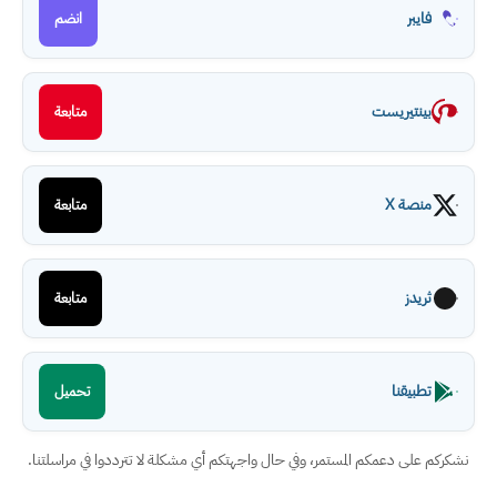
فايبر
انضم
بينتيريست
متابعة
منصة X
متابعة
ثريدز
متابعة
تطبيقنا
تحميل
نشكركم على دعمكم المستمر، وفي حال واجهتكم أي مشكلة لا تترددوا في مراسلتنا.