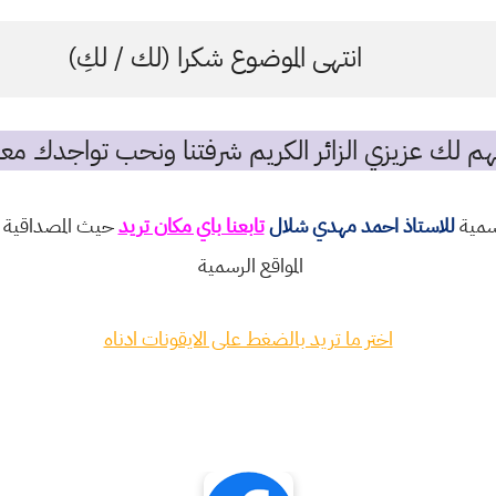
انتهى الموضوع شكرا (لك / لكِ)
م لك عزيزي الزائر الكريم شرفتنا ونحب تواجدك معن
رسمية
للاستاذ احمد مهدي شلال
تابعنا باي مكان تريد
حيث المصداقية و
المواقع الرسمية
اختر ما تريد بالضغط على الايقونات ادناه