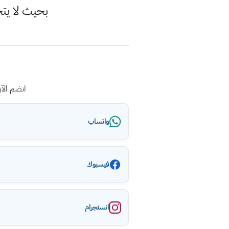
بحيث لا يت
انضم الآ
واتساب
فيسبوك
انستجرام