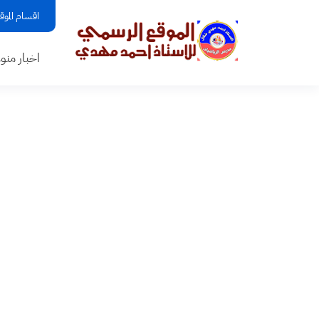
اقسام الموق
اخبار منو