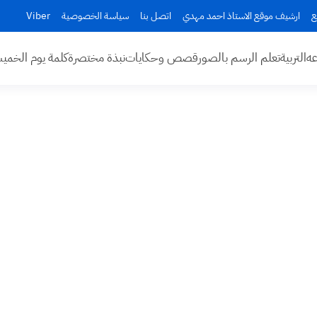
ع
ارشيف موقع الاستاذ احمد مهدي
اتصل بنا
سياسة الخصوصية
Viber
عه
التربية
تعلم الرسم بالصور
قصص وحكايات
نبذة مختصرة
كلمة يوم الخم