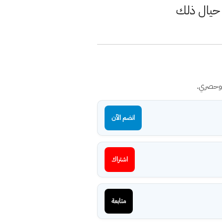
 حيال ذلك
 وحصري.
انضم الآن
اشتراك
متابعة