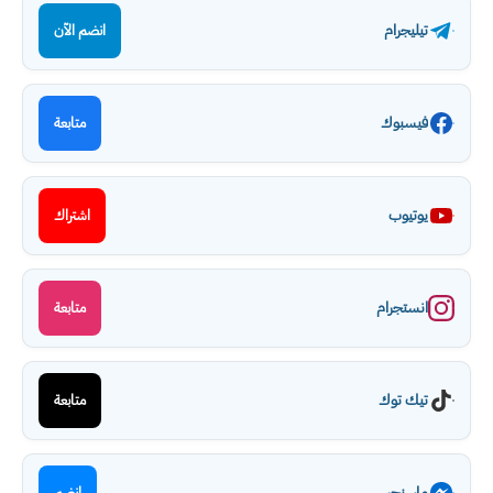
تيليجرام
انضم الآن
فيسبوك
متابعة
يوتيوب
اشتراك
انستجرام
متابعة
تيك توك
متابعة
ماسنجر
انضم