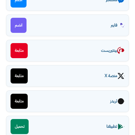
فايبر
انضم
بينتيريست
متابعة
منصة X
متابعة
ثريدز
متابعة
تطبيقنا
تحميل