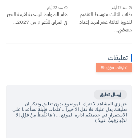
منذ 17 أيام
منذ 22 أيام
طلاب الثالث متوسط التقديم
هام الضوابط الرسمية لقرعة الحج
للدورة الثالثة عشر لمعهد إعداد
في العراق للأعوام من 2027...
مفوضي...
تعليقات
إرسال تعليق
عزيزي المشاهد لا تترك الموضوع بدون تعليق وتذكر ان
تعليقك يدل عليك فلا تقل الا خيرا :: كلمات قليلة تساعدنا على
الاستمرار في خدمتكم ادارة الموقع ... ( مَا يَلْفِظُ مِنْ قَوْلٍ إِلا
لَدَيْهِ رَقِيبٌ عَتِيدٌ )