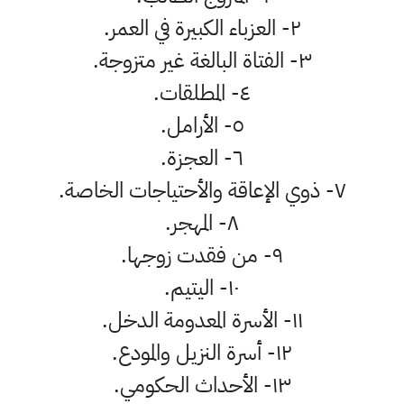
٢- العزباء الكبيرة في العمر.
٣- الفتاة البالغة غير متزوجة.
٤- المطلقات.
٥- الأرامل.
٦- العجزة.
٧- ذوي الإعاقة والأحتياجات الخاصة.
٨- المهجر.
٩- من فقدت زوجها.
١٠- اليتيم.
١١- الأسرة المعدومة الدخل.
١٢- أسرة النزيل والمودع.
١٣- الأحداث الحكومي.