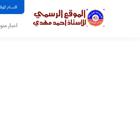
اقسام الموق
اخبار منو