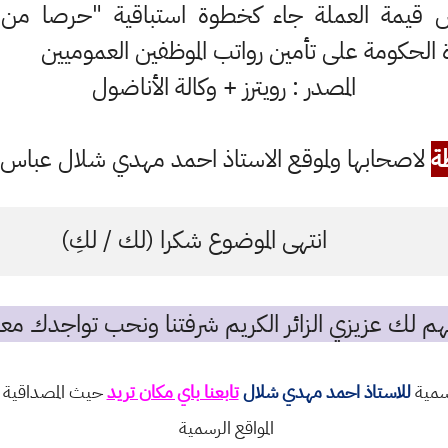
قيمة العملة جاء كخطوة استباقية "حرصا من ا
دة الحكومة على تأمين رواتب الموظفين العموميين
المصدر : رويترز + وكالة الأناضول
ة
لاصحابها ولموقع الاستاذ احمد مهدي شلال عباس ال
انتهى الموضوع شكرا (لك / لكِ)
م لك عزيزي الزائر الكريم شرفتنا ونحب تواجدك معن
رسمية
للاستاذ احمد مهدي شلال
تابعنا باي مكان تريد
حيث المصداقية و
المواقع الرسمية