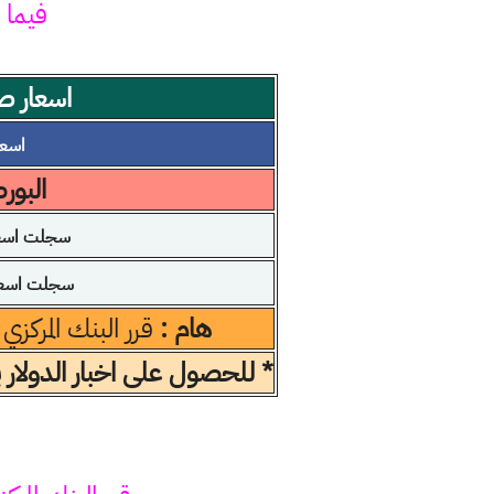
فيما 
اسعار صر
اسعار 
البور
سجلت اسعار
سجلت اسعار
هام :
قرر البنك المركزي
* للحصول على اخبار الدولار 