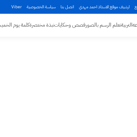
ع
ارشيف موقع الاستاذ احمد مهدي
اتصل بنا
سياسة الخصوصية
Viber
عه
التربية
تعلم الرسم بالصور
قصص وحكايات
نبذة مختصرة
كلمة يوم الخم