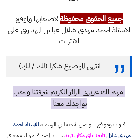
جميع الحقوق محفوظة
لاصحابها ولموقع
الاستاذ احمد مهدي شلال عباس المهداوي على
الانترنت
انتهى الموضوع شكرا (لك / لكِ)
مهم لك عزيزي الزائر الكريم شرفتنا ونحب
تواجدك معنا
قنوات ومواقع التواصل الاجتماعي الرسمية
للاستاذ احمد
مهدي شلال
تابعنا باي مكان تريد
حيث المصداقية والحقيقة في