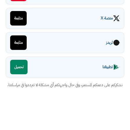
منصة X
متابعة
ثريدز
متابعة
تطبيقنا
تحميل
نشكركم على دعمكم المستمر، وفي حال واجهتكم أي مشكلة لا تترددوا في مراسلتنا.