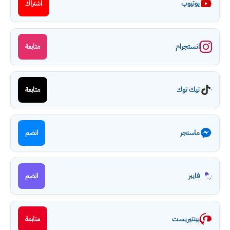
يوتيوب
اشتراك
انستجرام
متابعة
تيك توك
متابعة
ماسنجر
انضم
فايبر
انضم
بينتيريست
متابعة