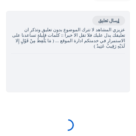
إرسال تعليق
عزيزي المشاهد لا تترك الموضوع بدون تعليق وتذكر ان
تعليقك يدل عليك فلا تقل الا خيرا :: كلمات قليلة تساعدنا على
الاستمرار في خدمتكم ادارة الموقع ... ( مَا يَلْفِظُ مِنْ قَوْلٍ إِلا
لَدَيْهِ رَقِيبٌ عَتِيدٌ )