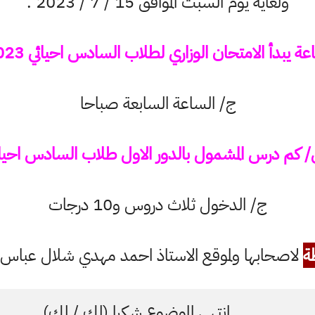
ولغاية يوم السبت الموافق 15 / 7 / 2023 .
بدأ الامتحان الوزاري لطلاب السادس احيائي 2023 دور اول
ج/ الساعة السابعة صباحا
كم درس المشمول بالدور الاول طلاب السادس احيا
ج/
الدخول ثلاث دروس و10 درجات
ة
لاصحابها ولموقع الاستاذ احمد مهدي شلال عباس ال
انتهى الموضوع شكرا (لك / لكِ)