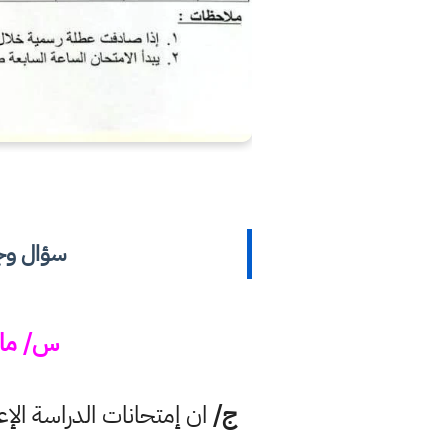
سؤال وج
س/ ماهو مو
ج/