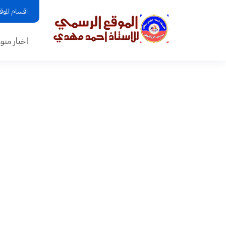
اقسام الموق
اخبار منو