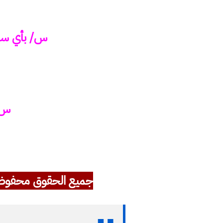
س/ بأي ساعة ي
س/ 
جميع الحقوق محفوظ