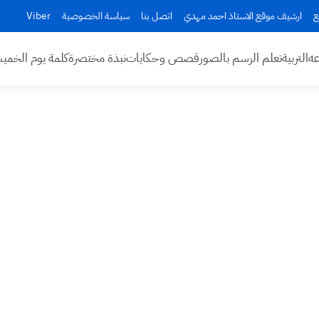
ع
ارشيف موقع الاستاذ احمد مهدي
اتصل بنا
سياسة الخصوصية
Viber
عه
التربية
تعلم الرسم بالصور
قصص وحكايات
نبذة مختصرة
كلمة يوم الخم