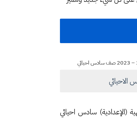
س الاحيائي
هية (الإعدادية) سادس احيائي