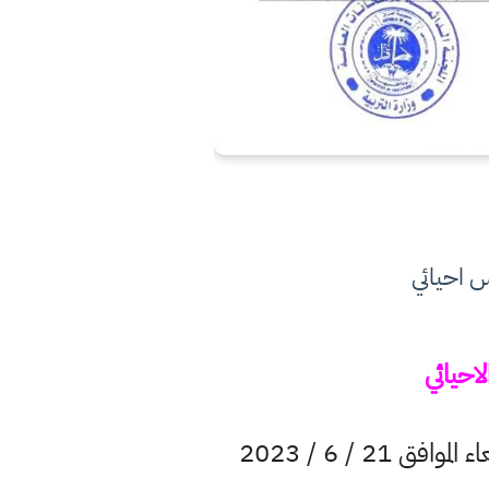
ان إمتحانات الدراسة الإعدادية سادس احيائي بفروعها كافة ستنطلق يوم الاربعاء الموافق 21 / 6 / 2023