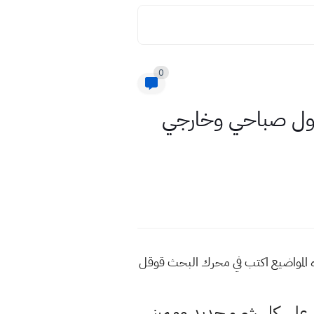
0
لسادس العلمي الاحيائي 2023 الدور الاول صباحي وخارجي
 ومسائي للمزيد من هذه المواضيع اكتب في محرك البحث قوقل
لى كل شيء جديد ومميز