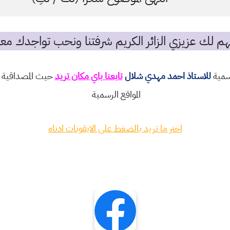
م لك عزيزي الزائر الكريم شرفتنا ونحب تواجدك معن
رسمية
للاستاذ احمد مهدي شلال
تابعنا باي مكان تريد
حيث المصداقية و
المواقع الرسمية
اختر ما تريد بالضغط على الايقونات ادناه