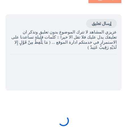
إرسال تعليق
عزيزي المشاهد لا تترك الموضوع بدون تعليق وتذكر ان
تعليقك يدل عليك فلا تقل الا خيرا :: كلمات قليلة تساعدنا على
الاستمرار في خدمتكم ادارة الموقع ... ( مَا يَلْفِظُ مِنْ قَوْلٍ إِلا
لَدَيْهِ رَقِيبٌ عَتِيدٌ )