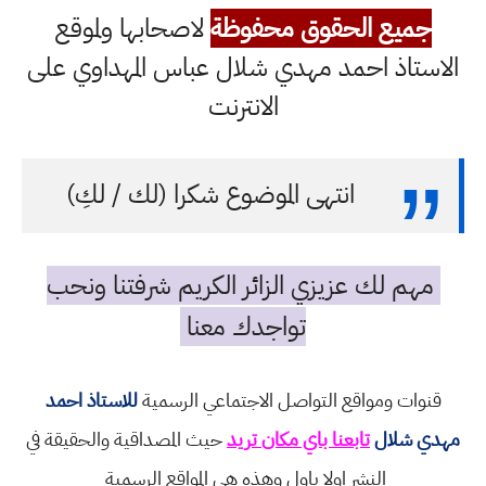
جميع الحقوق محفوظة
لاصحابها ولموقع
الاستاذ احمد مهدي شلال عباس المهداوي على
الانترنت
انتهى الموضوع شكرا (لك / لكِ)
مهم لك عزيزي الزائر الكريم شرفتنا ونحب
تواجدك معنا
قنوات ومواقع التواصل الاجتماعي الرسمية
للاستاذ احمد
مهدي شلال
تابعنا باي مكان تريد
حيث المصداقية والحقيقة في
النشر اولا باول وهذه هي المواقع الرسمية