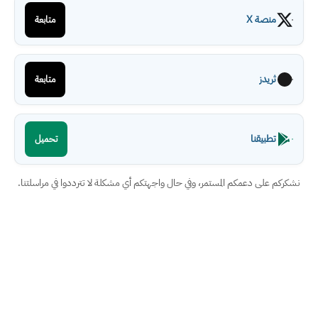
منصة X
متابعة
ثريدز
متابعة
تطبيقنا
تحميل
نشكركم على دعمكم المستمر، وفي حال واجهتكم أي مشكلة لا تترددوا في مراسلتنا.