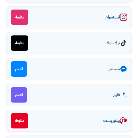
انستجرام
متابعة
تيك توك
متابعة
ماسنجر
انضم
فايبر
انضم
بينتيريست
متابعة