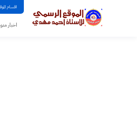
اقسام الموق
اخبار منو