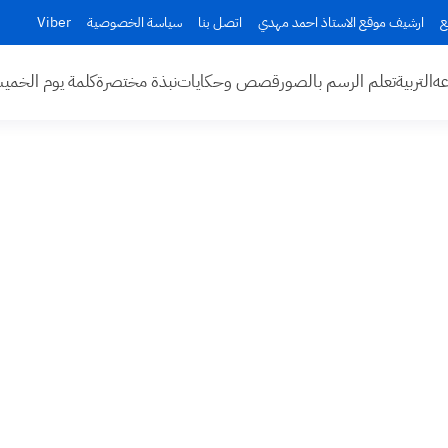
ع
ارشيف موقع الاستاذ احمد مهدي
اتصل بنا
سياسة الخصوصية
Viber
عه
التربية
تعلم الرسم بالصور
قصص وحكايات
نبذة مختصرة
كلمة يوم الخم