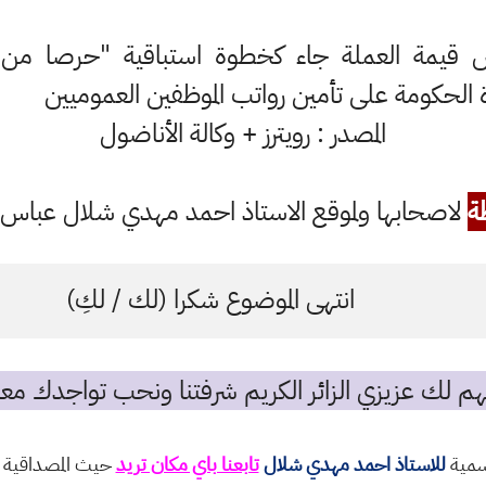
قيمة العملة جاء كخطوة استباقية "حرصا من ا
دة الحكومة على تأمين رواتب الموظفين العموميين
المصدر : رويترز + وكالة الأناضول
ة
لاصحابها ولموقع الاستاذ احمد مهدي شلال عباس ال
انتهى الموضوع شكرا (لك / لكِ)
م لك عزيزي الزائر الكريم شرفتنا ونحب تواجدك معن
رسمية
للاستاذ احمد مهدي شلال
تابعنا باي مكان تريد
حيث المصداقية و