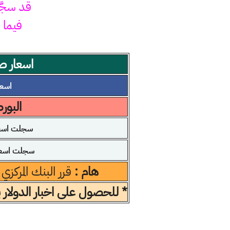
قد سجّ
فيما 
اسعار صر
اسعار 
البور
سجلت اسعار
سجلت اسعار
هام :
قرر البنك المركزي
* للحصول على اخبار الدولار 