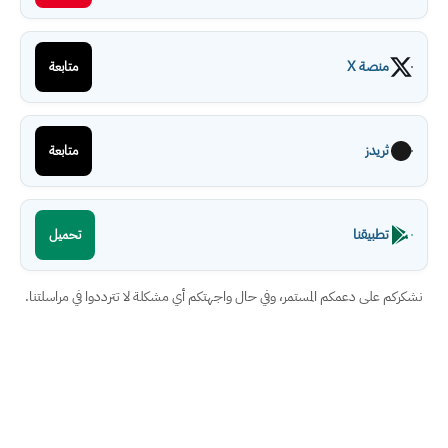
منصة X
متابعة
ثريدز
متابعة
تطبيقنا
تحميل
نشكركم على دعمكم المستمر، وفي حال واجهتكم أي مشكلة لا تترددوا في مراسلتنا.