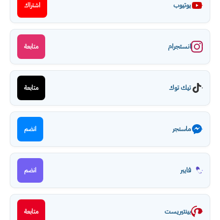
يوتيوب
اشتراك
انستجرام
متابعة
تيك توك
متابعة
ماسنجر
انضم
فايبر
انضم
بينتيريست
متابعة