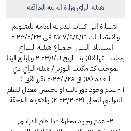
هيئـة الـراي وزارة التربية العراقية
اشـــــارة الــى كـــــاب المديريـة العامـة للتقـــويم
والامتحانــات ٤٧٠٧/٤/٤/۱٩ فـي ۲۰۲۳/۲/۲۳
اســـــتنادا الـــــــى اجتمـــاع هيئـــة الــــــراي
بجلســـــــتها لا(۱) بتـــــــاريخ ۲۰۲۳/۱/۱٦ والمبلـغ الينـا
بموجـب كـتـ مكتـب الــوزير / هيئـة الـراي ذي
الـعـدد (۱۸) في ۲۰۲۳/١/٢٤ تقرر الآتي :
١ - عدم وجود دور ثالث او تحسين معدل للعام
الدراسي الحالي (۲۰۲۳/۲۰۲۲) والاعوام اللاحقة
۲- عدم وجود محاولات للعام الدراسي