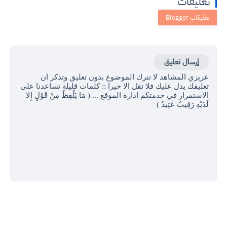
تعليقات
إرسال تعليق
عزيزي المشاهد لا تترك الموضوع بدون تعليق وتذكر ان
تعليقك يدل عليك فلا تقل الا خيرا :: كلمات قليلة تساعدنا على
الاستمرار في خدمتكم ادارة الموقع ... ( مَا يَلْفِظُ مِنْ قَوْلٍ إِلا
لَدَيْهِ رَقِيبٌ عَتِيدٌ )