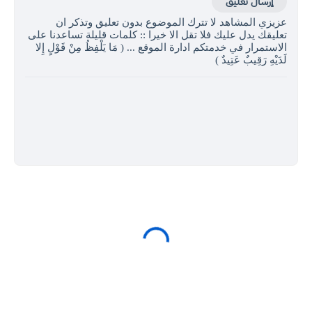
إرسال تعليق
عزيزي المشاهد لا تترك الموضوع بدون تعليق وتذكر ان
تعليقك يدل عليك فلا تقل الا خيرا :: كلمات قليلة تساعدنا على
الاستمرار في خدمتكم ادارة الموقع ... ( مَا يَلْفِظُ مِنْ قَوْلٍ إِلا
لَدَيْهِ رَقِيبٌ عَتِيدٌ )