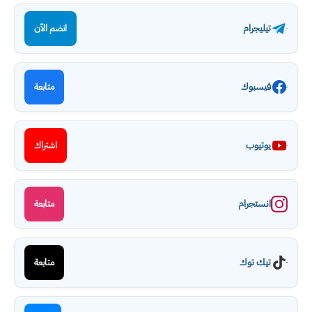
تيليجرام
انضم الآن
فيسبوك
متابعة
يوتيوب
اشتراك
انستجرام
متابعة
تيك توك
متابعة