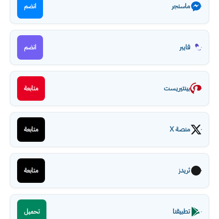
ماسنجر
انضم
فايبر
انضم
بينتيريست
متابعة
منصة X
متابعة
ثريدز
متابعة
تطبيقنا
تحميل