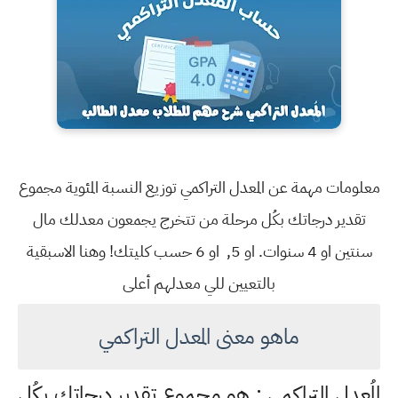
معلومات مهمة عن المعدل التراكمي توزيع النسبة المئوية مجموع
تقدير درجاتك بكُل مرحلة من تتخرج يجمعون معدلك مال
سنتين او 4 سنوات. او 5, او 6 حسب كليتك! وهنا الاسبقية
بالتعيين للي معدلهم أعلى
ماهو معنى المعدل التراكمي
المُعدل التراكمي : هو مجموع تقدير درجاتك بكُل