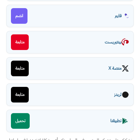
فايبر
انضم
بينتيريست
متابعة
منصة X
متابعة
ثريدز
متابعة
تطبيقنا
تحميل