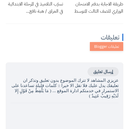
طريقة الاجابة بدفتر الامتحان
تسرّب التلاميذ في المرحلة الابتدائية
الوزاري للصف الثالث المتوسط
في العراق / هبة نافع...
تعليقات
إرسال تعليق
عزيزي المشاهد لا تترك الموضوع بدون تعليق وتذكر ان
تعليقك يدل عليك فلا تقل الا خيرا :: كلمات قليلة تساعدنا على
الاستمرار في خدمتكم ادارة الموقع ... ( مَا يَلْفِظُ مِنْ قَوْلٍ إِلا
لَدَيْهِ رَقِيبٌ عَتِيدٌ )