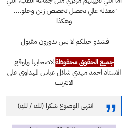
اما اللي تعيينهم مركزي مثل جماعة الطب، اللي
َمعدله عالي يحصل تخصص زين وحلو....
وهكذا
فشدو حيلكم لا بس تدورون مقبول
جميع الحقوق محفوظة
لاصحابها ولموقع
الاستاذ احمد مهدي شلال عباس المهداوي على
الانترنت
انتهى الموضوع شكرا (لك / لكِ)