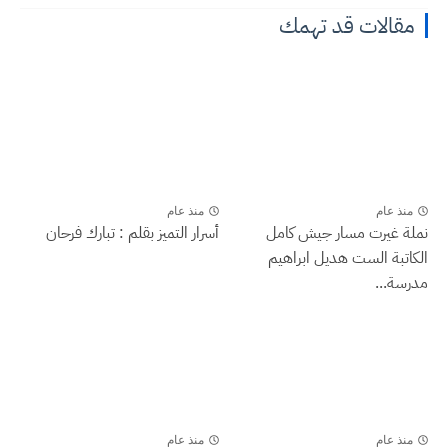
مقالات قد تهمك
منذ عام
منذ عام
نملة غيرت مسار جيش كامل
أسرار التميز بقلم : تبارك فرحان
الكاتبة الست هديل ابراهيم
مدرسة...
منذ عام
منذ عام