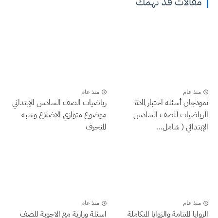
مقالات قد تهمك
منذ عام
منذ عام
نموذجان أسئلة اختبار لمادة
رياضيات الصف السادس الإبتدائي
الرياضيات للصف السادس
موضوع متوازي الاضلاع وشبه
الإبتدائي ( شامل...
المنحرف
منذ عام
منذ عام
الزوايا المتتامة والزوايا المتكاملة
اسئلة وزارية مع الاجوبة للصف