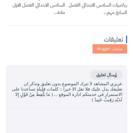
رياضيات السادس الابتدائي الفصل
السادس الابتدائي الفصل الاول
السابع مهم...
مادة...
تعليقات
إرسال تعليق
عزيزي المشاهد لا تترك الموضوع بدون تعليق وتذكر ان
تعليقك يدل عليك فلا تقل الا خيرا :: كلمات قليلة تساعدنا على
الاستمرار في خدمتكم ادارة الموقع ... ( مَا يَلْفِظُ مِنْ قَوْلٍ إِلا
لَدَيْهِ رَقِيبٌ عَتِيدٌ )