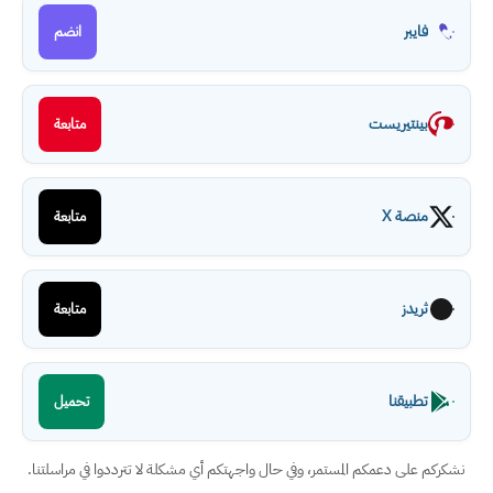
فايبر
انضم
بينتيريست
متابعة
منصة X
متابعة
ثريدز
متابعة
تطبيقنا
تحميل
نشكركم على دعمكم المستمر، وفي حال واجهتكم أي مشكلة لا تترددوا في مراسلتنا.