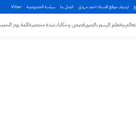
ع
ارشيف موقع الاستاذ احمد مهدي
اتصل بنا
سياسة الخصوصية
Viber
عه
التربية
تعلم الرسم بالصور
قصص وحكايات
نبذة مختصرة
كلمة يوم الخم