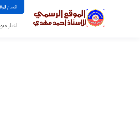
اقسام الموق
اخبار منو