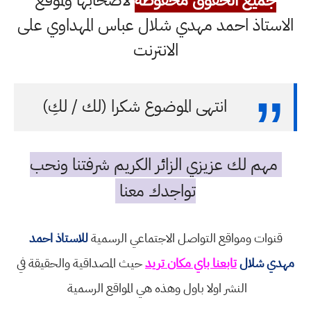
جميع الحقوق محفوظة
لاصحابها ولموقع
الاستاذ احمد مهدي شلال عباس المهداوي على
الانترنت
انتهى الموضوع شكرا (لك / لكِ)
مهم لك عزيزي الزائر الكريم شرفتنا ونحب
تواجدك معنا
قنوات ومواقع التواصل الاجتماعي الرسمية
للاستاذ احمد
مهدي شلال
تابعنا باي مكان تريد
حيث المصداقية والحقيقة في
النشر اولا باول وهذه هي المواقع الرسمية