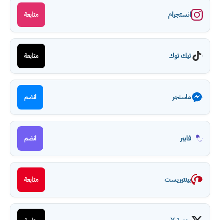
انستجرام
متابعة
تيك توك
متابعة
ماسنجر
انضم
فايبر
انضم
بينتيريست
متابعة