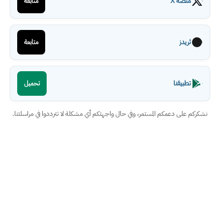
منصة X
متابعة
ثريدز
متابعة
تطبيقنا
تحميل
نشكركم على دعمكم المستمر، وفي حال واجهتكم أي مشكلة لا تترددوا في مراسلتنا.