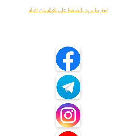
اختر ما تريد بالضغط على الايقونات ادناه