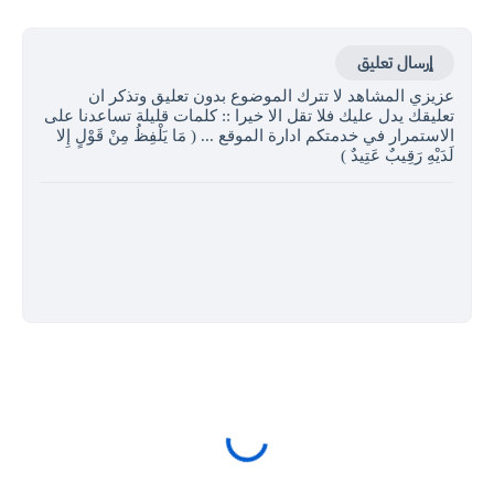
إرسال تعليق
عزيزي المشاهد لا تترك الموضوع بدون تعليق وتذكر ان
تعليقك يدل عليك فلا تقل الا خيرا :: كلمات قليلة تساعدنا على
الاستمرار في خدمتكم ادارة الموقع ... ( مَا يَلْفِظُ مِنْ قَوْلٍ إِلا
لَدَيْهِ رَقِيبٌ عَتِيدٌ )