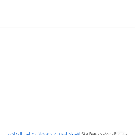
جميع الحقوق محفوظة ©
الاستاذ احمد مهدي شلال عباس المهداوي