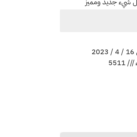
كل شيء جديد ومميز
2
5511