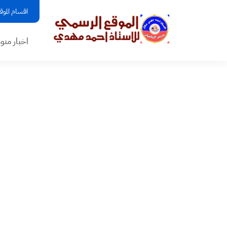
اقسام الموق
اخبار منو