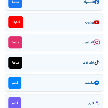
فيسبوك
متابعة
يوتيوب
اشتراك
انستجرام
متابعة
تيك توك
متابعة
ماسنجر
انضم
فايبر
انضم