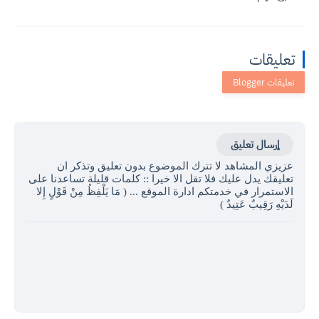
تعليقات
إرسال تعليق
عزيزي المشاهد لا تترك الموضوع بدون تعليق وتذكر ان
تعليقك يدل عليك فلا تقل الا خيرا :: كلمات قليلة تساعدنا على
الاستمرار في خدمتكم ادارة الموقع ... ( مَا يَلْفِظُ مِنْ قَوْلٍ إِلا
لَدَيْهِ رَقِيبٌ عَتِيدٌ )