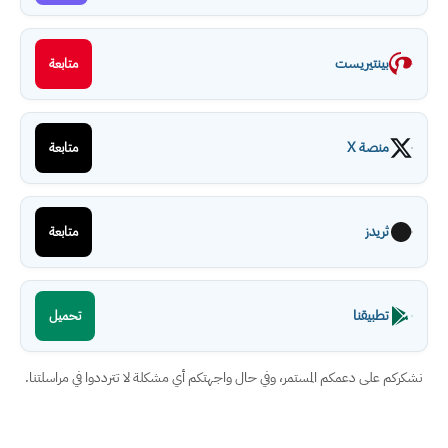
بينتيريست
متابعة
منصة X
متابعة
ثريدز
متابعة
تطبيقنا
تحميل
نشكركم على دعمكم المستمر، وفي حال واجهتكم أي مشكلة لا تترددوا في مراسلتنا.