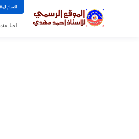
اقسام الموق
اخبار منو