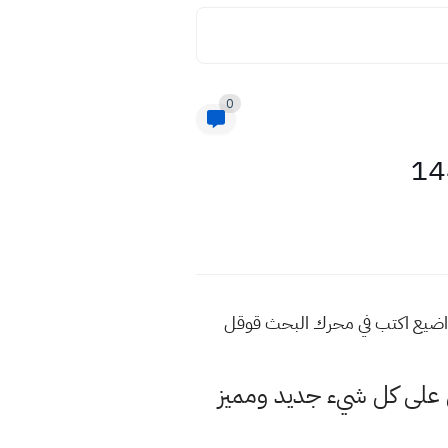
0
 عيد الفطر المبارك ٢٠٢٣ للعام ١٤٤٤ للمزيد من هذه المواضيع اكتب في محرك البحث قوقل
لى كل شيء جديد ومميز