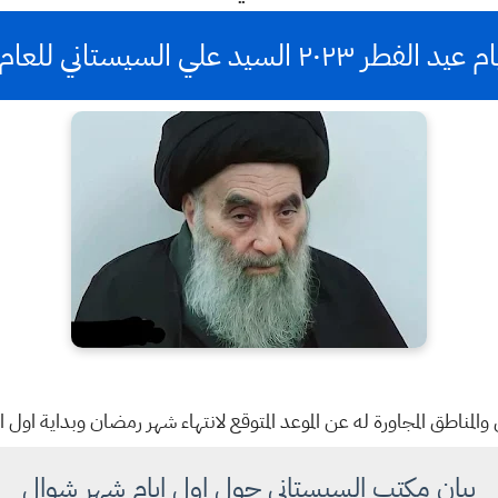
طر ٢٠٢٣ السيد علي السيستاني للعام ١٤٤٤
لمناطق المجاورة له عن الموعد المتوقع لانتهاء شهر رمضان وبداية اول 
بيان مكتب السيستاني حول اول ايام شهر شوال