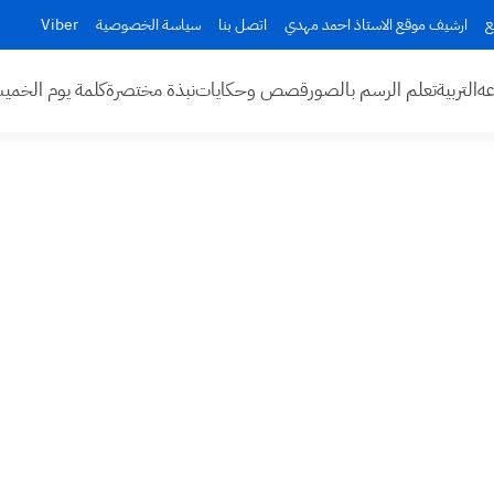
ع
ارشيف موقع الاستاذ احمد مهدي
اتصل بنا
سياسة الخصوصية
Viber
عه
التربية
تعلم الرسم بالصور
قصص وحكايات
نبذة مختصرة
كلمة يوم الخم