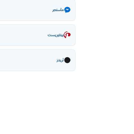
ماسنجر
بينتيريست
ثريدز