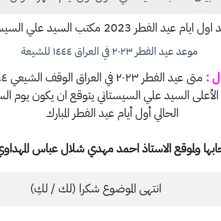
202 مكتب السيد علي السيستاني 1444
موعد عيد الفطر ٢٠٢٣ في العراق ١٤٤٤ للشيعة
ل :
متى عيد الفطر ٢٠٢٣ في العراق الوقف الشيعي ١٤٤٤ ؟
الحالي أول أيام عيد الفطر المبارك
ها ولموقع الاستاذ احمد مهدي شلال عباس المهداوي 
انتهى الموضوع شكرا (لك / لكِ)