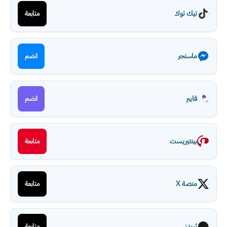
تيك توك
متابعة
ماسنجر
انضم
فايبر
انضم
بينتيريست
متابعة
منصة X
متابعة
ثريدز
متابعة