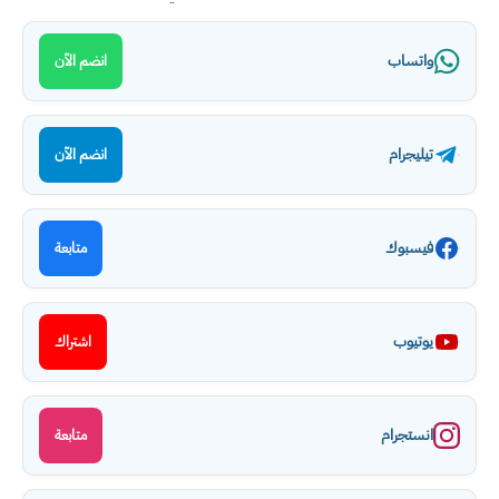
واتساب
انضم الآن
تيليجرام
انضم الآن
فيسبوك
متابعة
يوتيوب
اشتراك
انستجرام
متابعة