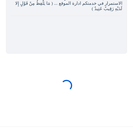
الاستمرار في خدمتكم ادارة الموقع ... ( مَا يَلْفِظُ مِنْ قَوْلٍ إِلا
لَدَيْهِ رَقِيبٌ عَتِيدٌ )