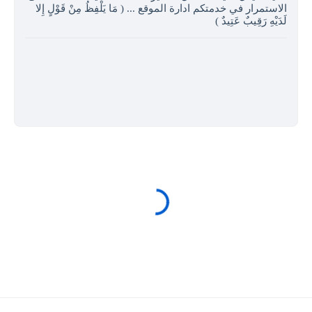
الاستمرار في خدمتكم ادارة الموقع ... ( مَا يَلْفِظُ مِنْ قَوْلٍ إِلا
لَدَيْهِ رَقِيبٌ عَتِيدٌ )