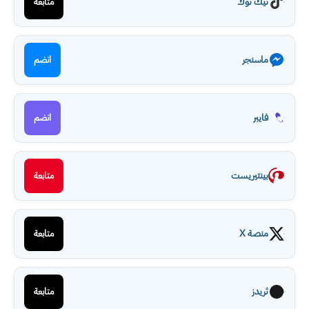
تيك توك
متابعة
ماسنجر
انضم
فايبر
انضم
بينتيريست
متابعة
منصة X
متابعة
ثريدز
متابعة