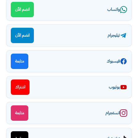
واتساب
انضم الآن
تيليجرام
انضم الآن
فيسبوك
متابعة
يوتيوب
اشتراك
انستجرام
متابعة