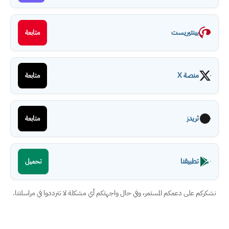
بينتيريست
متابعة
منصة X
متابعة
ثريدز
متابعة
تطبيقنا
تحميل
نشكركم على دعمكم المستمر، وفي حال واجهتكم أي مشكلة لا تترددوا في مراسلتنا.