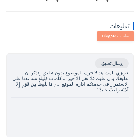
تعليقات
إرسال تعليق
عزيزي المشاهد لا تترك الموضوع بدون تعليق وتذكر ان
تعليقك يدل عليك فلا تقل الا خيرا :: كلمات قليلة تساعدنا على
الاستمرار في خدمتكم ادارة الموقع ... ( مَا يَلْفِظُ مِنْ قَوْلٍ إِلا
لَدَيْهِ رَقِيبٌ عَتِيدٌ )