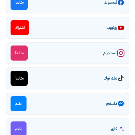
فيسبوك
متابعة
يوتيوب
اشتراك
انستجرام
متابعة
تيك توك
متابعة
ماسنجر
انضم
فايبر
انضم