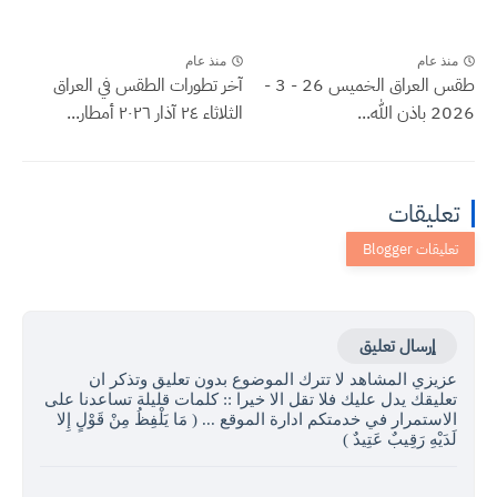
منذ عام
منذ عام
طقس العراق الخميس 26 - 3 -
آخر تطورات الطقس في العراق
2026 باذن الله...
الثلاثاء ٢٤ آذار ٢٠٢٦ أمطار...
تعليقات
إرسال تعليق
عزيزي المشاهد لا تترك الموضوع بدون تعليق وتذكر ان
تعليقك يدل عليك فلا تقل الا خيرا :: كلمات قليلة تساعدنا على
الاستمرار في خدمتكم ادارة الموقع ... ( مَا يَلْفِظُ مِنْ قَوْلٍ إِلا
لَدَيْهِ رَقِيبٌ عَتِيدٌ )