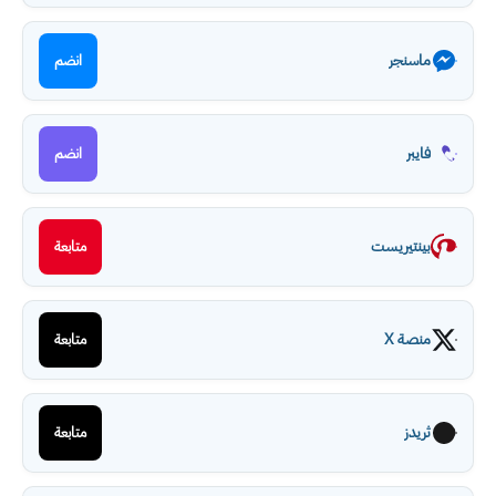
ماسنجر
انضم
فايبر
انضم
بينتيريست
متابعة
منصة X
متابعة
ثريدز
متابعة