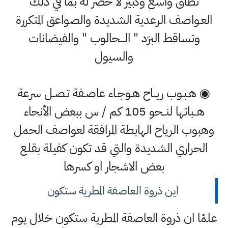
نطاق واسع وكبير لا حصر له بما في ذلك
العـواصف الرعدية الشديدة والصواعق المتكررة
وتساقط البرَد " الـــحالوب " والفيضانات
والسيول
◉ هـبـوب ريــاح هـوجـاء عاصـفة تـصـل سرعة
هــباتها لنــحو 105 كم / س ببعض الأنحاء
وهبوب الرياح الهابطة المرافقة لعواصف الحمل
الحراري الشديدة والتي قد تكون كفيلة بقلع
بعض الاشجار او كسرها
اين ذروة العاصفة المطرية ستكون
علمًا ان ذروة العاصفة المطرية ستكون خلال يوم