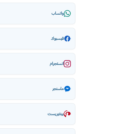
واتساب
فيسبوك
انستجرام
ماسنجر
بينتيريست