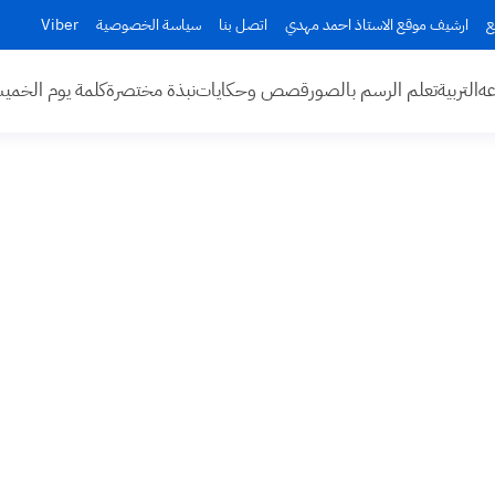
ع
ارشيف موقع الاستاذ احمد مهدي
اتصل بنا
سياسة الخصوصية
Viber
عه
التربية
تعلم الرسم بالصور
قصص وحكايات
نبذة مختصرة
كلمة يوم الخم