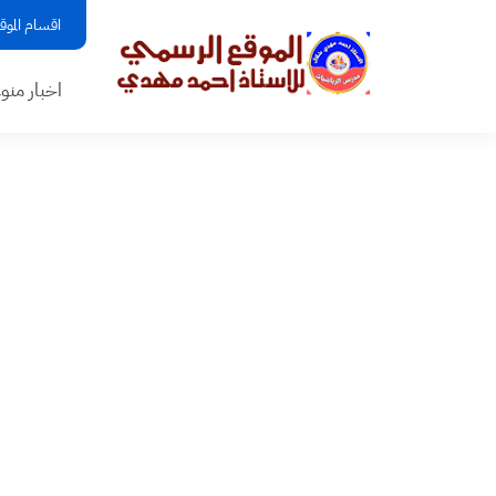
اقسام الموق
اخبار منو