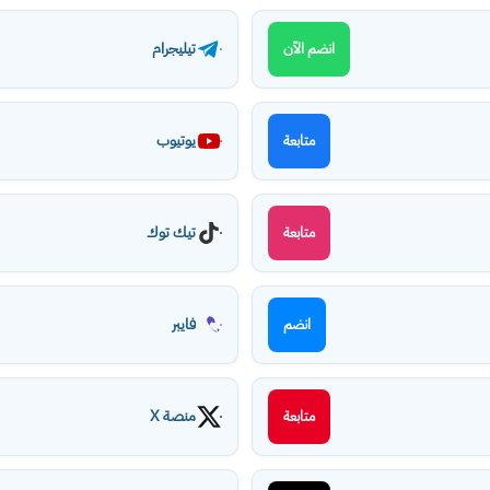
تيليجرام
انضم الآن
يوتيوب
متابعة
تيك توك
متابعة
فايبر
انضم
منصة X
متابعة