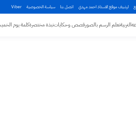
ع
ارشيف موقع الاستاذ احمد مهدي
اتصل بنا
سياسة الخصوصية
Viber
عه
التربية
تعلم الرسم بالصور
قصص وحكايات
نبذة مختصرة
كلمة يوم الخم