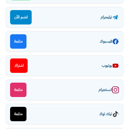
تيليجرام
انضم الآن
فيسبوك
متابعة
يوتيوب
اشتراك
انستجرام
متابعة
تيك توك
متابعة