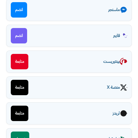
ماسنجر
انضم
فايبر
انضم
بينتيريست
متابعة
منصة X
متابعة
ثريدز
متابعة