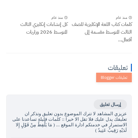
منذ عام
منذ عام
كلمات كتاب اللغة الإنكليزية للصف
كل إنشاءات إنكليزي الثالث
الثالث المتوسط مقسمة إلى
المتوسط 2026 وزاريات
أفعال...
تعليقات
إرسال تعليق
عزيزي المشاهد لا تترك الموضوع بدون تعليق وتذكر ان
تعليقك يدل عليك فلا تقل الا خيرا :: كلمات قليلة تساعدنا على
الاستمرار في خدمتكم ادارة الموقع ... ( مَا يَلْفِظُ مِنْ قَوْلٍ إِلا
لَدَيْهِ رَقِيبٌ عَتِيدٌ )