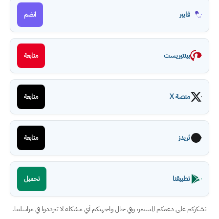
فايبر
انضم
بينتيريست
متابعة
منصة X
متابعة
ثريدز
متابعة
تطبيقنا
تحميل
نشكركم على دعمكم المستمر، وفي حال واجهتكم أي مشكلة لا تترددوا في مراسلتنا.