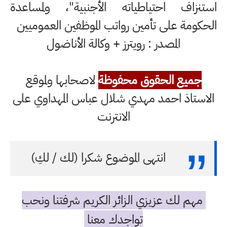
استنزاف احتياطياته الأجنبية"، ولمساعدة
الحكومة على تأمين رواتب الموظفين العموميين
المصدر : رويترز + وكالة الأناضول
جميع الحقوق محفوظة
لاصحابها ولموقع
الاستاذ احمد مهدي شلال عباس المهداوي على
الانترنت
انتهى الموضوع شكرا (لك / لكِ)
مهم لك عزيزي الزائر الكريم شرفتنا ونحب
تواجدك معنا