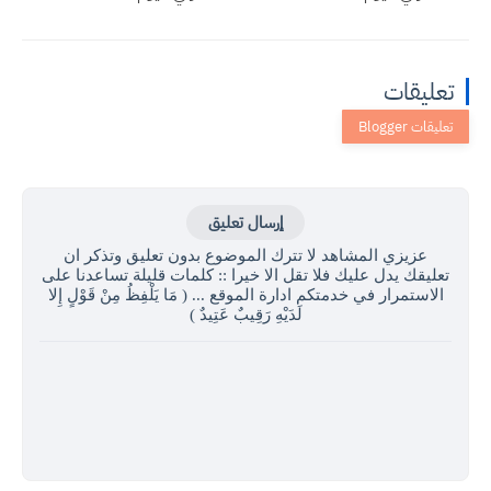
تعليقات
إرسال تعليق
عزيزي المشاهد لا تترك الموضوع بدون تعليق وتذكر ان
تعليقك يدل عليك فلا تقل الا خيرا :: كلمات قليلة تساعدنا على
الاستمرار في خدمتكم ادارة الموقع ... ( مَا يَلْفِظُ مِنْ قَوْلٍ إِلا
لَدَيْهِ رَقِيبٌ عَتِيدٌ )