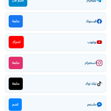
تيليجرام
انضم الآن
فيسبوك
متابعة
يوتيوب
اشتراك
انستجرام
متابعة
تيك توك
متابعة
ماسنجر
انضم