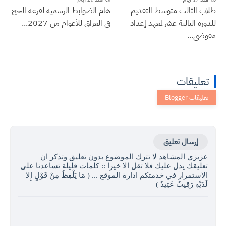
طلاب الثالث متوسط التقديم
هام الضوابط الرسمية لقرعة الحج
للدورة الثالثة عشر لمعهد إعداد
في العراق للأعوام من 2027...
مفوضي...
تعليقات
إرسال تعليق
عزيزي المشاهد لا تترك الموضوع بدون تعليق وتذكر ان
تعليقك يدل عليك فلا تقل الا خيرا :: كلمات قليلة تساعدنا على
الاستمرار في خدمتكم ادارة الموقع ... ( مَا يَلْفِظُ مِنْ قَوْلٍ إِلا
لَدَيْهِ رَقِيبٌ عَتِيدٌ )