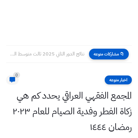
نتائج الدور الثاني 2025 ثالث متوسط النجف
📁 مشاركات منوعه
0
اخبار منوعه
المجمع الفقهي العراقي يحدد كم هي
زكاة الفطر وفدية الصيام للعام ٢٠٢٣
رمضان ١٤٤٤