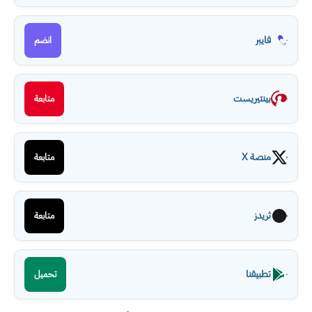
فايبر
انضم
بينتيريست
متابعة
منصة X
متابعة
ثريدز
متابعة
تطبيقنا
تحميل