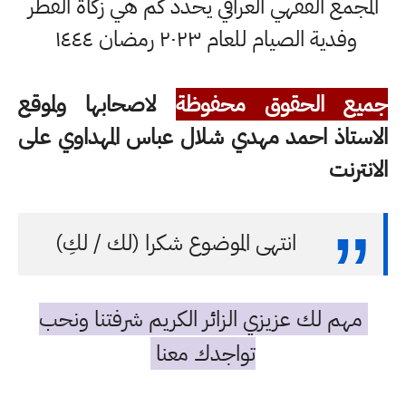
المجمع الفقهي العراقي يحدد كم هي زكاة الفطر
وفدية الصيام للعام ٢٠٢٣ رمضان ١٤٤٤
جميع الحقوق محفوظة
لاصحابها ولموقع
الاستاذ احمد مهدي شلال عباس المهداوي على
الانترنت
انتهى الموضوع شكرا (لك / لكِ)
مهم لك عزيزي الزائر الكريم شرفتنا ونحب
تواجدك معنا