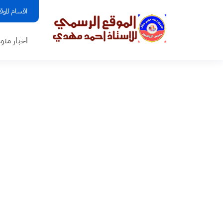
اقسام الموق
اخبار منو