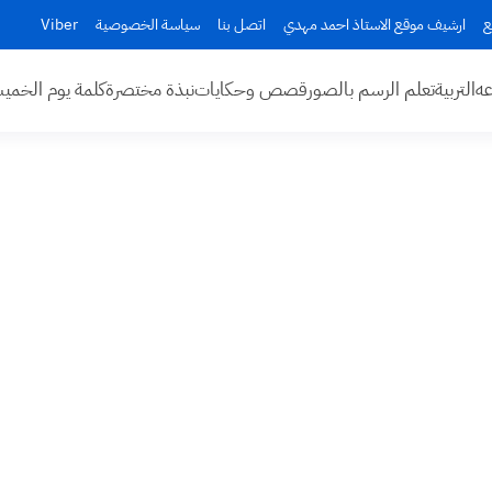
ع
ارشيف موقع الاستاذ احمد مهدي
اتصل بنا
سياسة الخصوصية
Viber
عه
التربية
تعلم الرسم بالصور
قصص وحكايات
نبذة مختصرة
كلمة يوم الخم