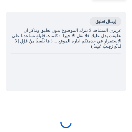
إرسال تعليق
عزيزي المشاهد لا تترك الموضوع بدون تعليق وتذكر ان
تعليقك يدل عليك فلا تقل الا خيرا :: كلمات قليلة تساعدنا على
الاستمرار في خدمتكم ادارة الموقع ... ( مَا يَلْفِظُ مِنْ قَوْلٍ إِلا
لَدَيْهِ رَقِيبٌ عَتِيدٌ )