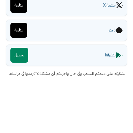
منصة X
متابعة
ثريدز
متابعة
تطبيقنا
تحميل
نشكركم على دعمكم المستمر، وفي حال واجهتكم أي مشكلة لا تترددوا في مراسلتنا.