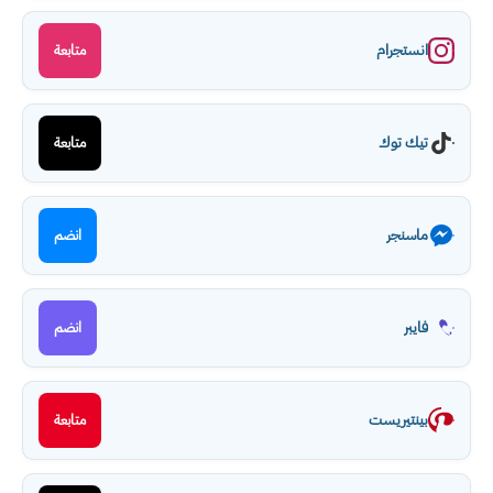
انستجرام
متابعة
تيك توك
متابعة
ماسنجر
انضم
فايبر
انضم
بينتيريست
متابعة