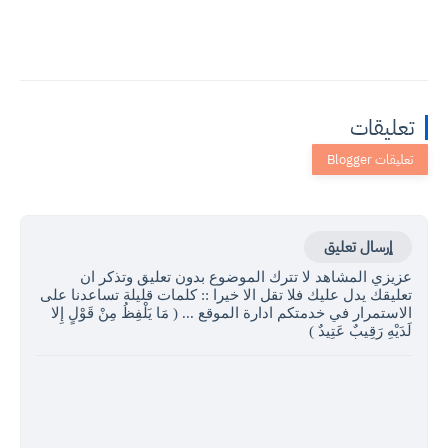
تعليقات
إرسال تعليق
عزيزي المشاهد لا تترك الموضوع بدون تعليق وتذكر ان
تعليقك يدل عليك فلا تقل الا خيرا :: كلمات قليلة تساعدنا على
الاستمرار في خدمتكم ادارة الموقع ... ( مَا يَلْفِظُ مِنْ قَوْلٍ إِلا
لَدَيْهِ رَقِيبٌ عَتِيدٌ )