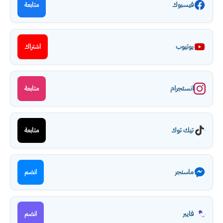
فيسبوك
متابعة
يوتيوب
اشتراك
انستجرام
متابعة
تيك توك
متابعة
ماسنجر
انضم
فايبر
انضم