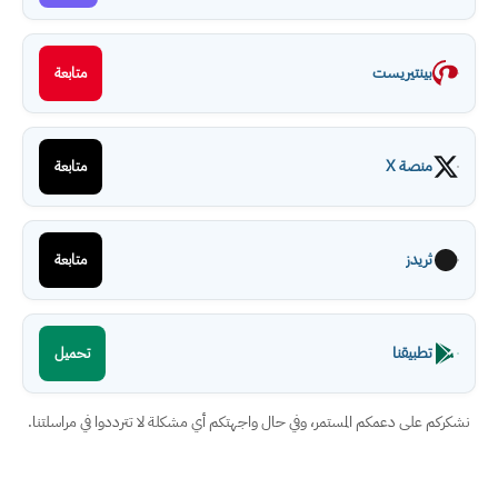
بينتيريست
متابعة
منصة X
متابعة
ثريدز
متابعة
تطبيقنا
تحميل
نشكركم على دعمكم المستمر، وفي حال واجهتكم أي مشكلة لا تترددوا في مراسلتنا.