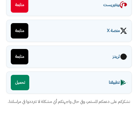
بينتيريست
متابعة
منصة X
متابعة
ثريدز
متابعة
تطبيقنا
تحميل
نشكركم على دعمكم المستمر، وفي حال واجهتكم أي مشكلة لا تترددوا في مراسلتنا.