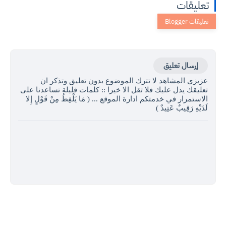
تعليقات
إرسال تعليق
عزيزي المشاهد لا تترك الموضوع بدون تعليق وتذكر ان
تعليقك يدل عليك فلا تقل الا خيرا :: كلمات قليلة تساعدنا على
الاستمرار في خدمتكم ادارة الموقع ... ( مَا يَلْفِظُ مِنْ قَوْلٍ إِلا
لَدَيْهِ رَقِيبٌ عَتِيدٌ )