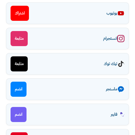
يوتيوب
اشتراك
انستجرام
متابعة
تيك توك
متابعة
ماسنجر
انضم
فايبر
انضم