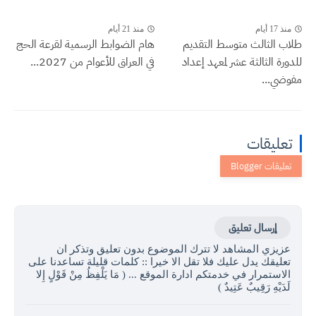
منذ 17 أيام
منذ 21 أيام
طلاب الثالث متوسط التقديم
هام الضوابط الرسمية لقرعة الحج
للدورة الثالثة عشر لمعهد إعداد
في العراق للأعوام من 2027...
مفوضي...
تعليقات
إرسال تعليق
عزيزي المشاهد لا تترك الموضوع بدون تعليق وتذكر ان
تعليقك يدل عليك فلا تقل الا خيرا :: كلمات قليلة تساعدنا على
الاستمرار في خدمتكم ادارة الموقع ... ( مَا يَلْفِظُ مِنْ قَوْلٍ إِلا
لَدَيْهِ رَقِيبٌ عَتِيدٌ )