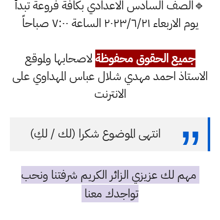
🔹الصف السادس الاعدادي بكافة فروعة تبدأ
يوم الاربعاء ٢٠٢٣/٦/٢١ الساعة ٧:٠٠ صباحاً
جميع الحقوق محفوظة
لاصحابها ولموقع
الاستاذ احمد مهدي شلال عباس المهداوي على
الانترنت
انتهى الموضوع شكرا (لك / لكِ)
مهم لك عزيزي الزائر الكريم شرفتنا ونحب
تواجدك معنا