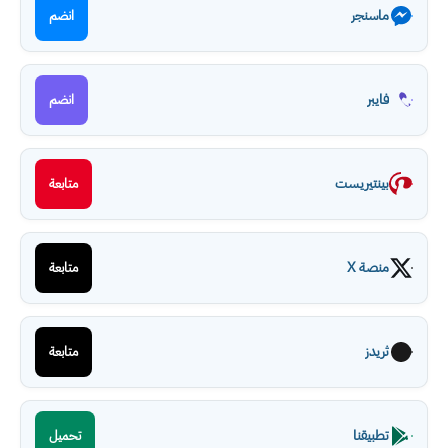
ماسنجر
انضم
فايبر
انضم
بينتيريست
متابعة
منصة X
متابعة
ثريدز
متابعة
تطبيقنا
تحميل