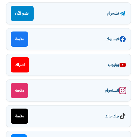
تيليجرام
انضم الآن
فيسبوك
متابعة
يوتيوب
اشتراك
انستجرام
متابعة
تيك توك
متابعة