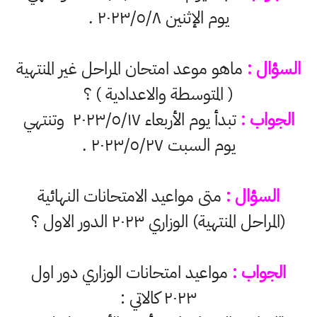
يوم الإثنين ٢٠٢٣/٥/٨ .
السؤال :
ماهو موعد امتحان المراحل غير المنتهية
( المتوسطة والاعدادية ) ؟
الجواب :
تبدأ يوم الأربعاء ٢٠٢٣/٥/١٧ وتنتهي
يوم السبت ٢٠٢٣/٥/٢٧ .
السؤال :
متى مواعيد الامتحانات النهائية
(المراحل المنتهية) الوزاري ٢٠٢٣ الدور الاول ؟
الجواب :
مواعيد امتحانات الوزاري دور اول
٢٠٢٣ كالاتي :