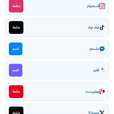
انستجرام
متابعة
تيك توك
متابعة
ماسنجر
انضم
فايبر
انضم
بينتيريست
متابعة
منصة X
متابعة