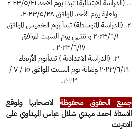
١. (الدراسة الابتدائية) تبدأ يوم الأحد ٢٠٢٣/٥/٢١
ولغاية يوم الأحد الموافق ٢٠٢٣/٥/٢٨.
٢. (الدراسة المتوسطة) تبدأ يوم الخميس الموافق
٢٠٢٣/٦/١ و تنتهي يوم السبت الموافق
٢٠٢٣/٦/١٧ .
٣. (الدراسة الاعدادية ) تبدأيوم الأربعاء
٢٠٢٣/٦/٢١ ولغاية يوم السبت الموافق ١٥ / ٧ /
٢٠٢٣.
جميع الحقوق محفوظة
لاصحابها ولموقع
الاستاذ احمد مهدي شلال عباس المهداوي على
الانترنت