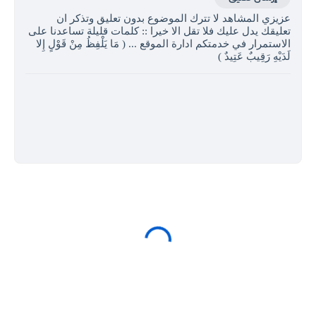
عزيزي المشاهد لا تترك الموضوع بدون تعليق وتذكر ان
تعليقك يدل عليك فلا تقل الا خيرا :: كلمات قليلة تساعدنا على
الاستمرار في خدمتكم ادارة الموقع ... ( مَا يَلْفِظُ مِنْ قَوْلٍ إِلا
لَدَيْهِ رَقِيبٌ عَتِيدٌ )