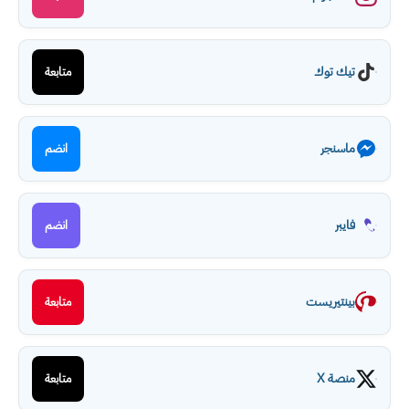
تيك توك
متابعة
ماسنجر
انضم
فايبر
انضم
بينتيريست
متابعة
منصة X
متابعة