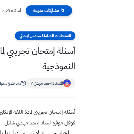
اسئلة فقط ص
📁 مشاركات منوعه
الامتحانات الشاملة سادس ابتدائي
النموذجية
الاستاذ احمد مهدي ٢
منذ بضع سنوا
قوقل موقع استاذ احمد مهدي شلال
اهلا وسهلا
لا تنسى زيارتنا ب