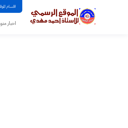
اقسام الموق
اخبار منو