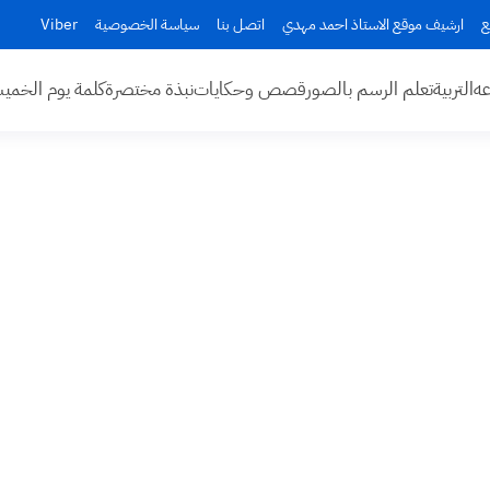
ع
ارشيف موقع الاستاذ احمد مهدي
اتصل بنا
سياسة الخصوصية
Viber
عه
التربية
تعلم الرسم بالصور
قصص وحكايات
نبذة مختصرة
كلمة يوم الخم