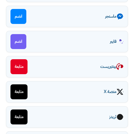
ماسنجر
انضم
فايبر
انضم
بينتيريست
متابعة
منصة X
متابعة
ثريدز
متابعة