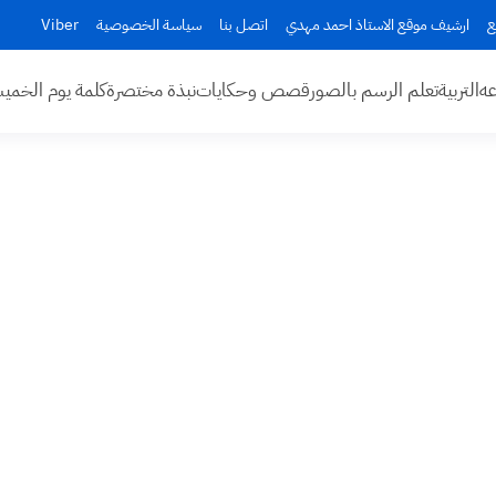
ع
ارشيف موقع الاستاذ احمد مهدي
اتصل بنا
سياسة الخصوصية
Viber
عه
التربية
تعلم الرسم بالصور
قصص وحكايات
نبذة مختصرة
كلمة يوم الخم