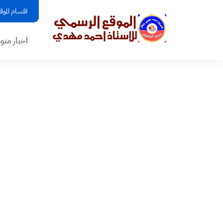
اقسام الموق
اخبار منو