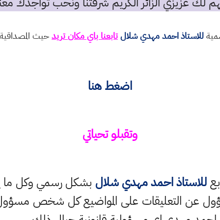
م لك عزيزي الزائر الكريم شرفتنا ونحب تواجدك معن
سمية
للاستاذ احمد مهدي شلال
تابعنا باي مكان تريد
حيث المصداقية و
اضغط هنا
وتقبلو تحياتي
بع
للاستاذ احمد مهدي شلال
بشكل رسمي وكل ما ينش
ؤول عن التعليقات على المواضيع كل شخص مسؤول ع
 احمد مهدي اي مسؤولية قانونية حيال ذلك