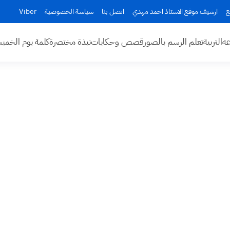
ع
ارشيف موقع الاستاذ احمد مهدي
اتصل بنا
سياسة الخصوصية
Viber
عه
التربية
تعلم الرسم بالصور
قصص وحكايات
نبذة مختصرة
كلمة يوم الخم