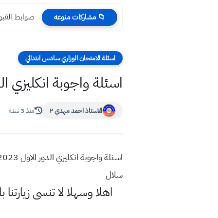
ضوابط القبول في
📁 مشاركات منوعه
اسئلة الامتحان الوزاري سادس ابتدائي
اسئلة واجوبة انكليزي الدور الاول 2023 صف 
الاستاذ احمد مهدي ٢
منذ 3 سنة
شلال
اهلا وسهلا
لا تنسى زيارتنا ب