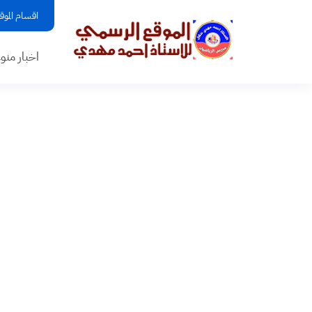
اقسام الموق
اخبار منو