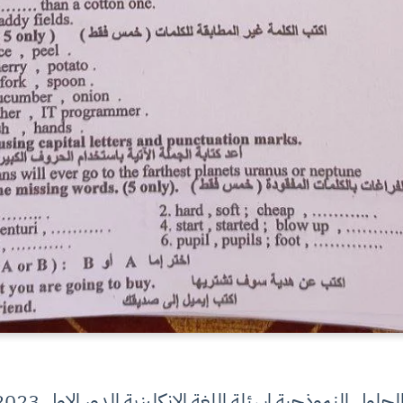
موذجية اسئلة اللغة الانكليزية الدور الاول 2023 صف السادس الابتدائي