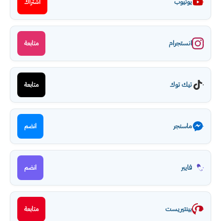
يوتيوب
اشتراك
انستجرام
متابعة
تيك توك
متابعة
ماسنجر
انضم
فايبر
انضم
بينتيريست
متابعة