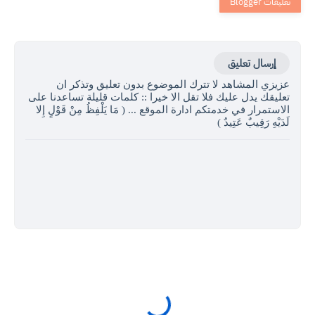
إرسال تعليق
عزيزي المشاهد لا تترك الموضوع بدون تعليق وتذكر ان
تعليقك يدل عليك فلا تقل الا خيرا :: كلمات قليلة تساعدنا على
الاستمرار في خدمتكم ادارة الموقع ... ( مَا يَلْفِظُ مِنْ قَوْلٍ إِلا
لَدَيْهِ رَقِيبٌ عَتِيدٌ )