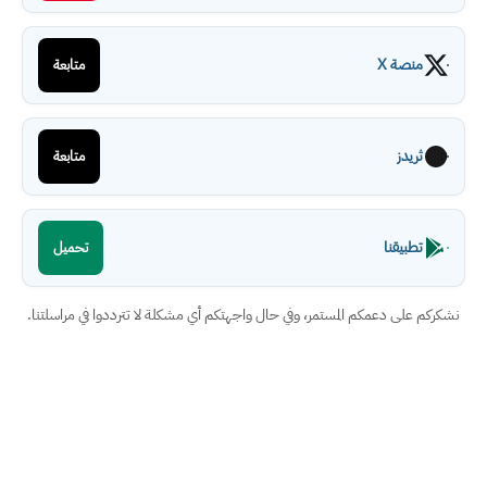
منصة X
متابعة
ثريدز
متابعة
تطبيقنا
تحميل
نشكركم على دعمكم المستمر، وفي حال واجهتكم أي مشكلة لا تترددوا في مراسلتنا.