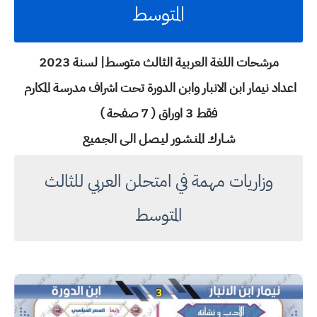
المتوسط
مرشحات اللغة العربية
الثالث متوسط| لسنة 2023
اعداد نيمار ابن الانبار وابن الدورة
تحت اشراف مدرسة المكارم
فقط 3 اوراق ( 7 صفحة )
شـارك المنـشـور ليـصل الـى الجـميع
وزاريات مهمة في امتحلن العربي للثالث
المتوسط