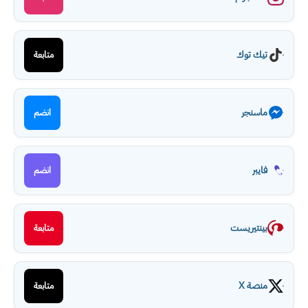
تيك توك
متابعة
ماسنجر
انضم
فايبر
انضم
بينتيريست
متابعة
منصة X
متابعة