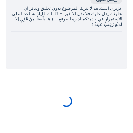
عزيزي المشاهد لا تترك الموضوع بدون تعليق وتذكر ان
تعليقك يدل عليك فلا تقل الا خيرا :: كلمات قليلة تساعدنا على
الاستمرار في خدمتكم ادارة الموقع ... ( مَا يَلْفِظُ مِنْ قَوْلٍ إِلا
لَدَيْهِ رَقِيبٌ عَتِيدٌ )