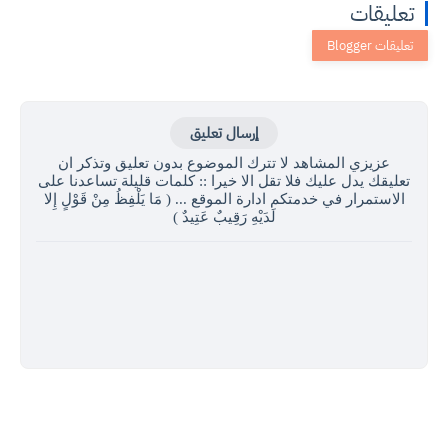
تعليقات
إرسال تعليق
عزيزي المشاهد لا تترك الموضوع بدون تعليق وتذكر ان
تعليقك يدل عليك فلا تقل الا خيرا :: كلمات قليلة تساعدنا على
الاستمرار في خدمتكم ادارة الموقع ... ( مَا يَلْفِظُ مِنْ قَوْلٍ إِلا
لَدَيْهِ رَقِيبٌ عَتِيدٌ )