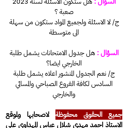
السؤال :
هل ستكون الاسئلة لسنة 2023
صعبة ؟
ج/ لا الاسئلة ولجميع المواد ستكون من سهلة
الى متوسطة
السؤال :
هل جدول الامتحانات يشمل طلبة
الخارجي ايضا؟
ج/ نعم الجدول المنشور اعلاه يشمل طلبة
السادس لكافة الفروع الصباحي والمسائي
والخارجي
جميع الحقوق محفوظة
لاصحابها ولموقع
الاستاذ احمد مهدي شلال عباس المهداوي على