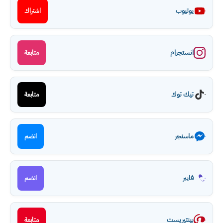
يوتيوب
اشتراك
انستجرام
متابعة
تيك توك
متابعة
ماسنجر
انضم
فايبر
انضم
بينتيريست
متابعة