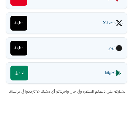
منصة X
متابعة
ثريدز
متابعة
تطبيقنا
تحميل
نشكركم على دعمكم المستمر، وفي حال واجهتكم أي مشكلة لا تترددوا في مراسلتنا.