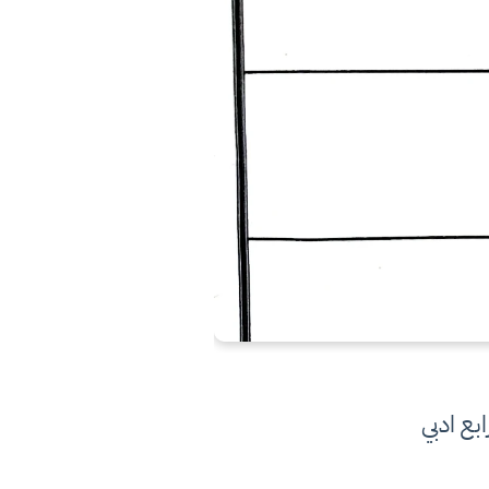
بع ادبي