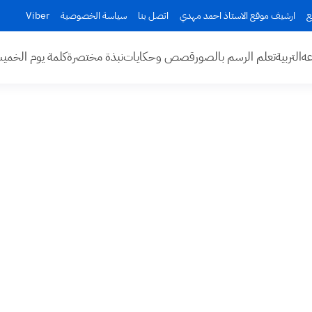
ع
ارشيف موقع الاستاذ احمد مهدي
اتصل بنا
سياسة الخصوصية
Viber
عه
التربية
تعلم الرسم بالصور
قصص وحكايات
نبذة مختصرة
كلمة يوم الخم