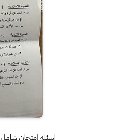
اسئلة امتحان شامل 2023 تمهيدي للامتحان الوزاري مادة الاسلامية للصف السادس الابتدا