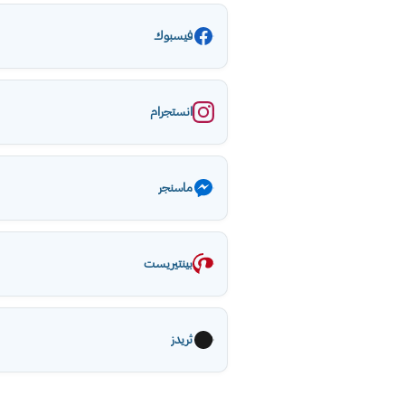
فيسبوك
انستجرام
ماسنجر
بينتيريست
ثريدز