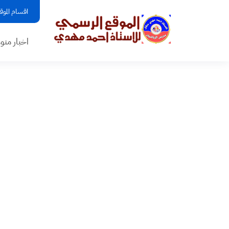
اقسام الموق
اخبار منو