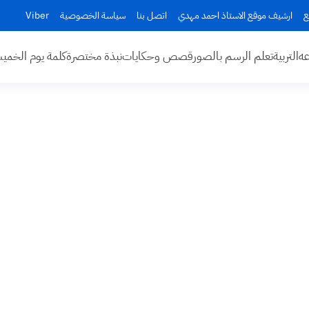
ع
ارشيف موقع الاستاذ احمد مهدي
اتصل بنا
سياسة الخصوصية
Viber
عه
التربية
تعلم الرسم بالصور
قصص وحكايات
نبذة مختصرة
كلمة يوم الخم