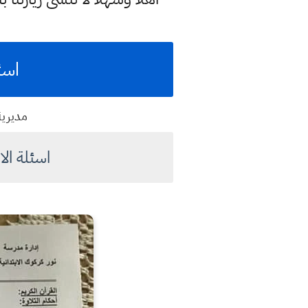
اسئل
مديرية
اسئلة ال