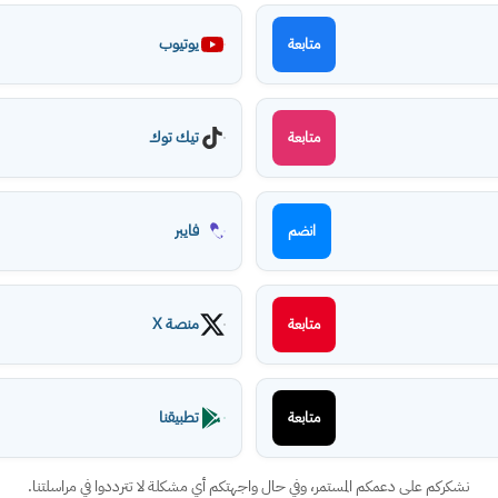
يوتيوب
متابعة
تيك توك
متابعة
فايبر
انضم
منصة X
متابعة
تطبيقنا
متابعة
نشكركم على دعمكم المستمر، وفي حال واجهتكم أي مشكلة لا تترددوا في مراسلتنا.