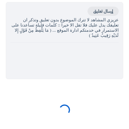
إرسال تعليق
عزيزي المشاهد لا تترك الموضوع بدون تعليق وتذكر ان
تعليقك يدل عليك فلا تقل الا خيرا :: كلمات قليلة تساعدنا على
الاستمرار في خدمتكم ادارة الموقع ... ( مَا يَلْفِظُ مِنْ قَوْلٍ إِلا
لَدَيْهِ رَقِيبٌ عَتِيدٌ )