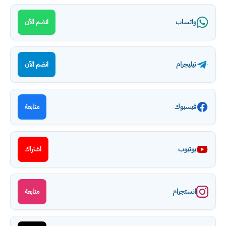
واتساب
انضم الآن
تيليجرام
انضم الآن
فيسبوك
متابعة
يوتيوب
اشتراك
انستجرام
متابعة