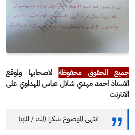
جميع الحقوق محفوظة
لاصحابها ولموقع
الاستاذ احمد مهدي شلال عباس المهداوي على
الانترنت
انتهى الموضوع شكرا (لك / لكِ)