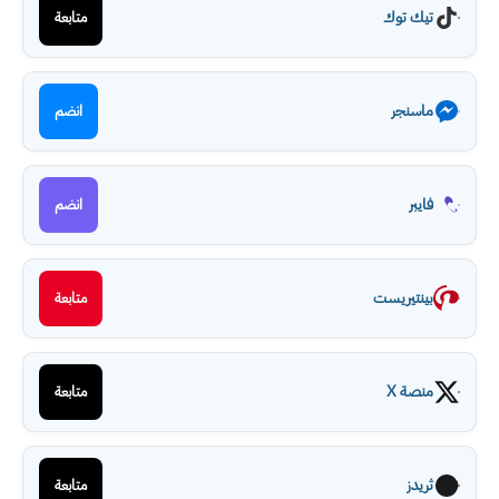
تيك توك
متابعة
ماسنجر
انضم
فايبر
انضم
بينتيريست
متابعة
منصة X
متابعة
ثريدز
متابعة