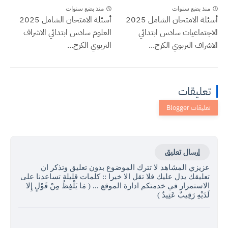
منذ بضع سنوات
منذ بضع سنوات
أسئلة الامتحان الشامل 2025
أسئلة الامتحان الشامل 2025
الاجتماعيات سادس ابتدائي
العلوم سادس ابتدائي الاشراف
الاشراف التربوي الكرخ...
التربوي الكرخ...
تعليقات
إرسال تعليق
عزيزي المشاهد لا تترك الموضوع بدون تعليق وتذكر ان
تعليقك يدل عليك فلا تقل الا خيرا :: كلمات قليلة تساعدنا على
الاستمرار في خدمتكم ادارة الموقع ... ( مَا يَلْفِظُ مِنْ قَوْلٍ إِلا
لَدَيْهِ رَقِيبٌ عَتِيدٌ )