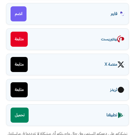
فايبر
انضم
بينتيريست
متابعة
منصة X
متابعة
ثريدز
متابعة
تطبيقنا
تحميل
نشكركم على دعمكم المستمر، وفي حال واجهتكم أي مشكلة لا تترددوا في مراسلتنا.