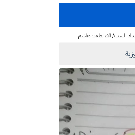
إعداد الست/ آلاء لطيف هاشم
زية