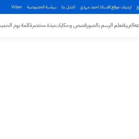
ع
ارشيف موقع الاستاذ احمد مهدي
اتصل بنا
سياسة الخصوصية
Viber
عه
التربية
تعلم الرسم بالصور
قصص وحكايات
نبذة مختصرة
كلمة يوم الخم