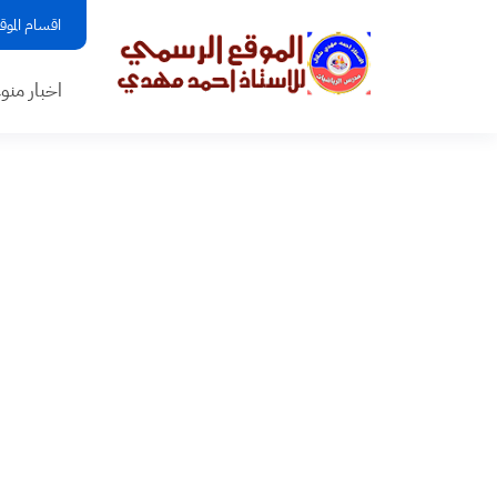
اقسام الموق
اخبار منو