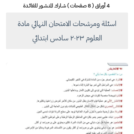
4 أوراق ( 8 صفحات )
شـارك المنـشـور للفائـدة
اسئلة ومرشحات الامتحان النهائي مادة
العلوم ٢٠٢٣ سادس ابتدائي