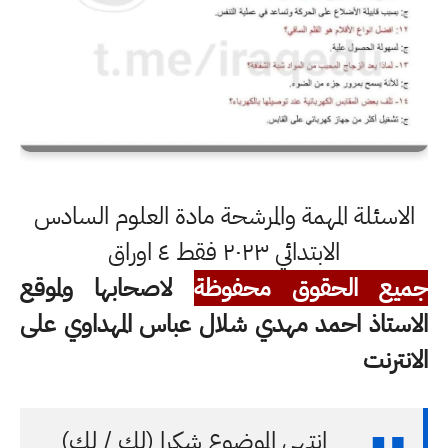
الاسئلة المهمة والمرشحة مادة العلوم السادس
الابتدائي ٢٠٢٣ فقط ٤ اوراق
جميع الحقوق محفوظة
لاصحابها ولموقع
الاستاذ احمد مهدي شلال عباس المهداوي على
الانترنت
انتهى الموضوع شكرا (لك / لكِ)