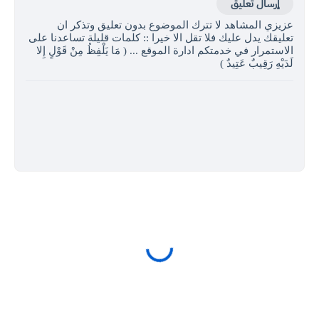
إرسال تعليق
عزيزي المشاهد لا تترك الموضوع بدون تعليق وتذكر ان
تعليقك يدل عليك فلا تقل الا خيرا :: كلمات قليلة تساعدنا على
الاستمرار في خدمتكم ادارة الموقع ... ( مَا يَلْفِظُ مِنْ قَوْلٍ إِلا
لَدَيْهِ رَقِيبٌ عَتِيدٌ )