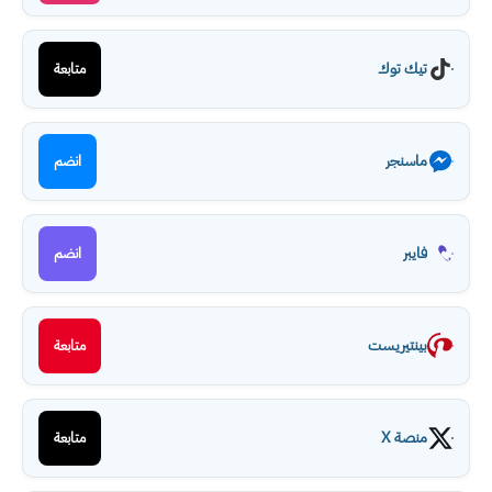
تيك توك
متابعة
ماسنجر
انضم
فايبر
انضم
بينتيريست
متابعة
منصة X
متابعة