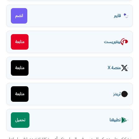
فايبر
انضم
بينتيريست
متابعة
منصة X
متابعة
ثريدز
متابعة
تطبيقنا
تحميل