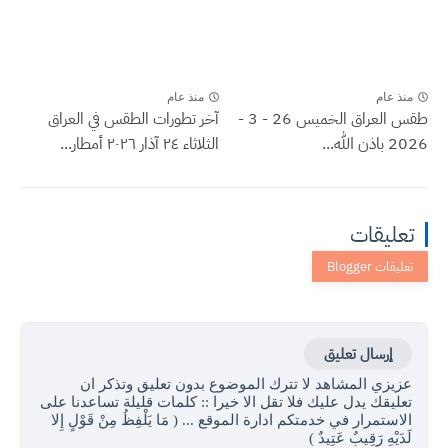
منذ عام
منذ عام
طقس العراق الخميس 26 - 3 -
آخر تطورات الطقس في العراق
2026 باذن الله...
الثلاثاء ٢٤ آذار ٢٠٢٦ أمطار...
تعليقات
إرسال تعليق
عزيزي المشاهد لا تترك الموضوع بدون تعليق وتذكر ان
تعليقك يدل عليك فلا تقل الا خيرا :: كلمات قليلة تساعدنا على
الاستمرار في خدمتكم ادارة الموقع ... ( مَا يَلْفِظُ مِنْ قَوْلٍ إِلا
لَدَيْهِ رَقِيبٌ عَتِيدٌ )