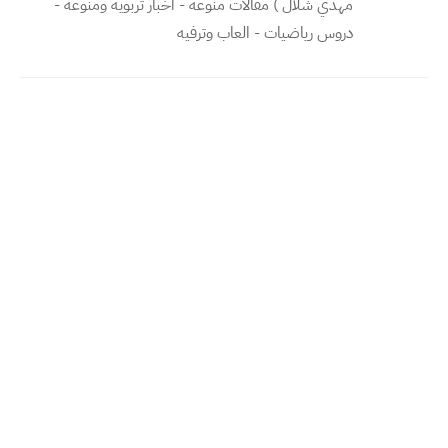
مهدي شلال ) مقالات منوعه - اخبار تربويه ومنوعه -
دروس رياضيات - العاب وترفيه