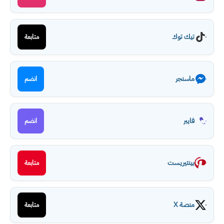
تيك توك
متابعة
ماسنجر
انضم
فايبر
انضم
بينتيريست
متابعة
منصة X
متابعة