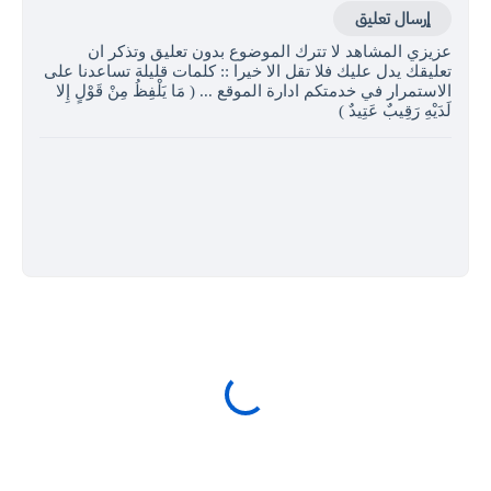
إرسال تعليق
عزيزي المشاهد لا تترك الموضوع بدون تعليق وتذكر ان
تعليقك يدل عليك فلا تقل الا خيرا :: كلمات قليلة تساعدنا على
الاستمرار في خدمتكم ادارة الموقع ... ( مَا يَلْفِظُ مِنْ قَوْلٍ إِلا
لَدَيْهِ رَقِيبٌ عَتِيدٌ )