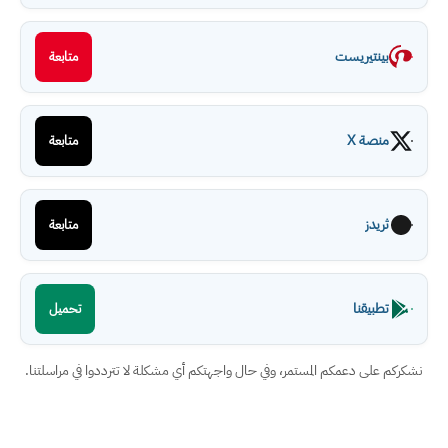
بينتيريست
متابعة
منصة X
متابعة
ثريدز
متابعة
تطبيقنا
تحميل
نشكركم على دعمكم المستمر، وفي حال واجهتكم أي مشكلة لا تترددوا في مراسلتنا.