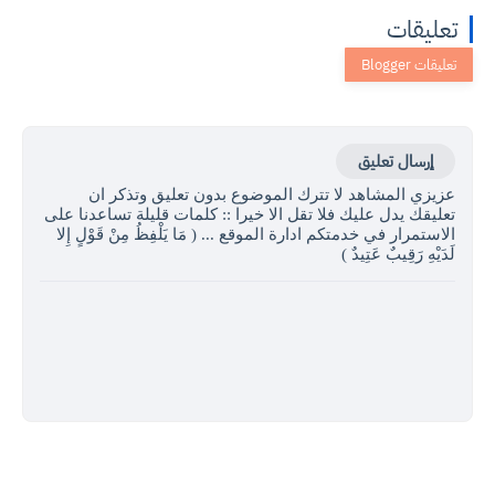
تعليقات
إرسال تعليق
عزيزي المشاهد لا تترك الموضوع بدون تعليق وتذكر ان
تعليقك يدل عليك فلا تقل الا خيرا :: كلمات قليلة تساعدنا على
الاستمرار في خدمتكم ادارة الموقع ... ( مَا يَلْفِظُ مِنْ قَوْلٍ إِلا
لَدَيْهِ رَقِيبٌ عَتِيدٌ )