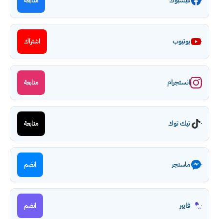
فيسبوك
متابعة
يوتيوب
اشتراك
انستجرام
متابعة
تيك توك
متابعة
ماسنجر
انضم
فايبر
انضم