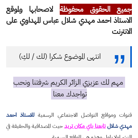
جميع الحقوق محفوظة
لاصحابها ولموقع
الاستاذ احمد مهدي شلال عباس المهداوي على
الانترنت
انتهى الموضوع شكرا (لك / لكِ)
مهم لك عزيزي الزائر الكريم شرفتنا ونحب
تواجدك معنا
قنوات ومواقع التواصل الاجتماعي الرسمية
للاستاذ احمد
مهدي شلال
تابعنا باي مكان تريد
حيث المصداقية والحقيقة في
النشر اولا باول وهذه هي المواقع الرسمية